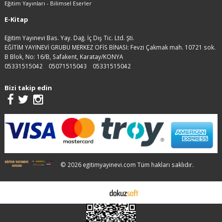
Eğitim Yayınları - Bilimsel Eserler
E-Kitap
Eğitim Yayınevi Bas. Yay. Dağ. İç Dış Tic. Ltd. Şti.
EĞİTİM YAYINEVİ GRUBU MERKEZ OFİS BİNASI: Fevzi Çakmak mah. 10721 sok.
B Blok, No: 16/B, Safakent, Karatay/KONYA
05331515042
05071515043
05331515042
Bizi takip edin
© 2026 egitimyayinevi.com Tüm hakları saklıdır.
E-ticaret