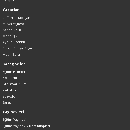
İletişim
Yazarlar
Cliffort T. Morgan
M. Şerif Şimşek
Adnan Çelik
Metin Işık
Aynur Elhankızı
Gülçin Yahya Kaçar
Metin Balcı
Kategoriler
Eğitim Bilimleri
Ekonomi
Bilgisayar Bilimi
Psikoloji
Sosyoloji
Sanat
Yayınevleri
Eğitim Yayınevi
Eğitim Yayınevi - Ders Kitapları