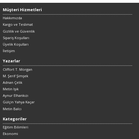
Müşteri Hizmetleri
Hakkımızda
Kargo ve Teslimat
Gizlilik ve Güvenlik
Sipariş Koşulları
Üyelik Koşulları
İletişim
Yazarlar
Cliffort T. Morgan
M. Şerif Şimşek
Adnan Çelik
Metin Işık
Aynur Elhankızı
Gülçin Yahya Kaçar
Metin Balcı
Kategoriler
Eğitim Bilimleri
Ekonomi