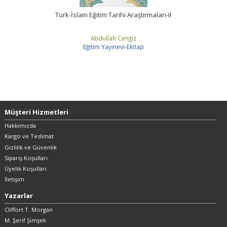
Türk-İslam Eğitim Tarihi Araştırmaları-II
Abdullah Cengiz
Eğitim Yayınevi-Ekitap
Müşteri Hizmetleri
Hakkımızda
Kargo ve Teslimat
Gizlilik ve Güvenlik
Sipariş Koşulları
Üyelik Koşulları
İletişim
Yazarlar
Cliffort T. Morgan
M. Şerif Şimşek