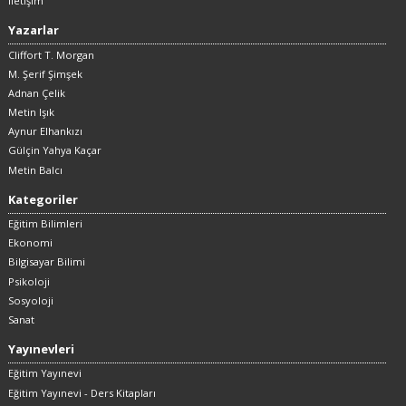
İletişim
Yazarlar
Cliffort T. Morgan
M. Şerif Şimşek
Adnan Çelik
Metin Işık
Aynur Elhankızı
Gülçin Yahya Kaçar
Metin Balcı
Kategoriler
Eğitim Bilimleri
Ekonomi
Bilgisayar Bilimi
Psikoloji
Sosyoloji
Sanat
Yayınevleri
Eğitim Yayınevi
Eğitim Yayınevi - Ders Kitapları