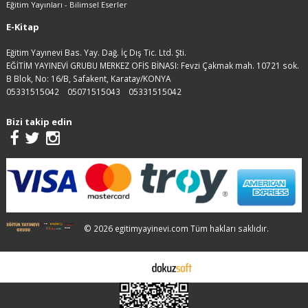
Eğitim Yayınları - Bilimsel Eserler
E-Kitap
Eğitim Yayınevi Bas. Yay. Dağ. İç Dış Tic. Ltd. Şti.
EĞİTİM YAYINEVİ GRUBU MERKEZ OFİS BİNASI: Fevzi Çakmak mah. 10721 sok.
B Blok, No: 16/B, Safakent, Karatay/KONYA
05331515042
05071515043
05331515042
Bizi takip edin
© 2026 egitimyayinevi.com Tüm hakları saklıdır.
E-ticaret