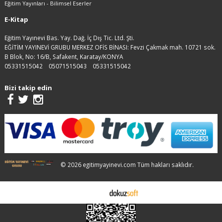
Eğitim Yayınları - Bilimsel Eserler
E-Kitap
Eğitim Yayınevi Bas. Yay. Dağ. İç Dış Tic. Ltd. Şti.
EĞİTİM YAYINEVİ GRUBU MERKEZ OFİS BİNASI: Fevzi Çakmak mah. 10721 sok.
B Blok, No: 16/B, Safakent, Karatay/KONYA
05331515042
05071515043
05331515042
Bizi takip edin
© 2026 egitimyayinevi.com Tüm hakları saklıdır.
E-ticaret