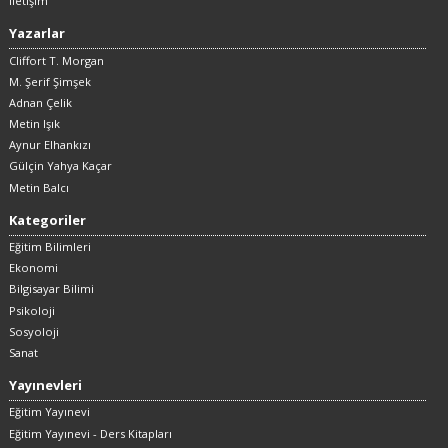
İletişim
Yazarlar
Cliffort T. Morgan
M. Şerif Şimşek
Adnan Çelik
Metin Işık
Aynur Elhankızı
Gülçin Yahya Kaçar
Metin Balcı
Kategoriler
Eğitim Bilimleri
Ekonomi
Bilgisayar Bilimi
Psikoloji
Sosyoloji
Sanat
Yayınevleri
Eğitim Yayınevi
Eğitim Yayınevi - Ders Kitapları