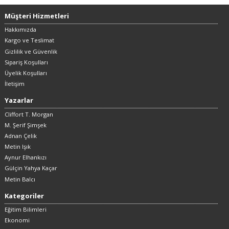
Müşteri Hizmetleri
Hakkımızda
Kargo ve Teslimat
Gizlilik ve Güvenlik
Sipariş Koşulları
Üyelik Koşulları
İletişim
Yazarlar
Cliffort T. Morgan
M. Şerif Şimşek
Adnan Çelik
Metin Işık
Aynur Elhankızı
Gülçin Yahya Kaçar
Metin Balcı
Kategoriler
Eğitim Bilimleri
Ekonomi