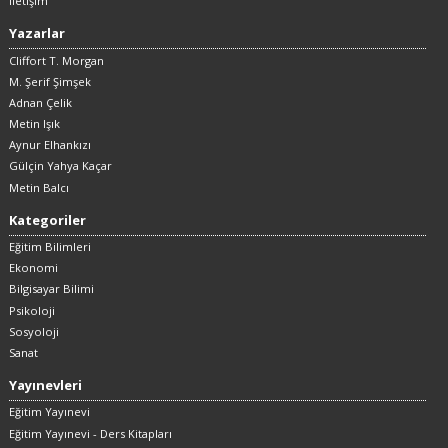
İletişim
Yazarlar
Cliffort T. Morgan
M. Şerif Şimşek
Adnan Çelik
Metin Işık
Aynur Elhankızı
Gülçin Yahya Kaçar
Metin Balcı
Kategoriler
Eğitim Bilimleri
Ekonomi
Bilgisayar Bilimi
Psikoloji
Sosyoloji
Sanat
Yayınevleri
Eğitim Yayınevi
Eğitim Yayınevi - Ders Kitapları