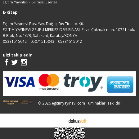
Eğitim Yayınları - Bilimsel Eserler
E-Kitap
Eğitim Yayınevi Bas. Yay. Dağ. İç Dış Tic. Ltd. Şti.
EĞİTİM YAYINEVİ GRUBU MERKEZ OFİS BİNASI: Fevzi Çakmak mah. 10721 sok.
B Blok, No: 16/B, Safakent, Karatay/KONYA
05331515042
05071515043
05331515042
Bizi takip edin
© 2026 egitimyayinevi.com Tüm hakları saklıdır.
E-ticaret