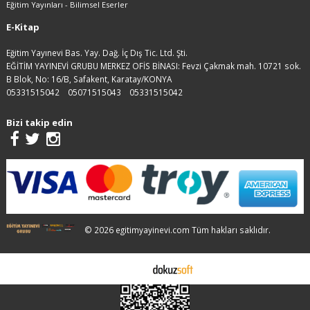
Eğitim Yayınları - Bilimsel Eserler
E-Kitap
Eğitim Yayınevi Bas. Yay. Dağ. İç Dış Tic. Ltd. Şti.
EĞİTİM YAYINEVİ GRUBU MERKEZ OFİS BİNASI: Fevzi Çakmak mah. 10721 sok.
B Blok, No: 16/B, Safakent, Karatay/KONYA
05331515042
05071515043
05331515042
Bizi takip edin
© 2026 egitimyayinevi.com Tüm hakları saklıdır.
E-ticaret