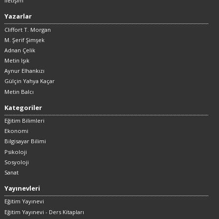
İletişim
Yazarlar
Cliffort T. Morgan
M. Şerif Şimşek
Adnan Çelik
Metin Işık
Aynur Elhankızı
Gülçin Yahya Kaçar
Metin Balcı
Kategoriler
Eğitim Bilimleri
Ekonomi
Bilgisayar Bilimi
Psikoloji
Sosyoloji
Sanat
Yayınevleri
Eğitim Yayınevi
Eğitim Yayınevi - Ders Kitapları