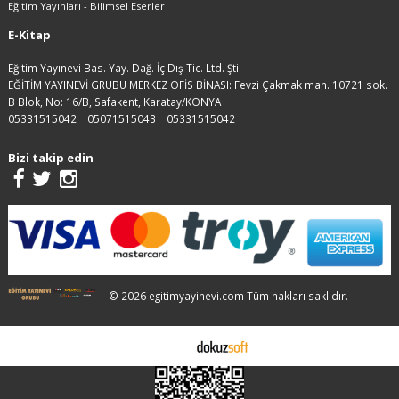
Eğitim Yayınları - Bilimsel Eserler
E-Kitap
Eğitim Yayınevi Bas. Yay. Dağ. İç Dış Tic. Ltd. Şti.
EĞİTİM YAYINEVİ GRUBU MERKEZ OFİS BİNASI: Fevzi Çakmak mah. 10721 sok.
B Blok, No: 16/B, Safakent, Karatay/KONYA
05331515042
05071515043
05331515042
Bizi takip edin
© 2026 egitimyayinevi.com Tüm hakları saklıdır.
E-ticaret