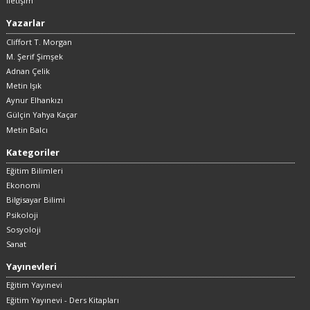
İletişim
Yazarlar
Cliffort T. Morgan
M. Şerif Şimşek
Adnan Çelik
Metin Işık
Aynur Elhankızı
Gülçin Yahya Kaçar
Metin Balcı
Kategoriler
Eğitim Bilimleri
Ekonomi
Bilgisayar Bilimi
Psikoloji
Sosyoloji
Sanat
Yayınevleri
Eğitim Yayınevi
Eğitim Yayınevi - Ders Kitapları