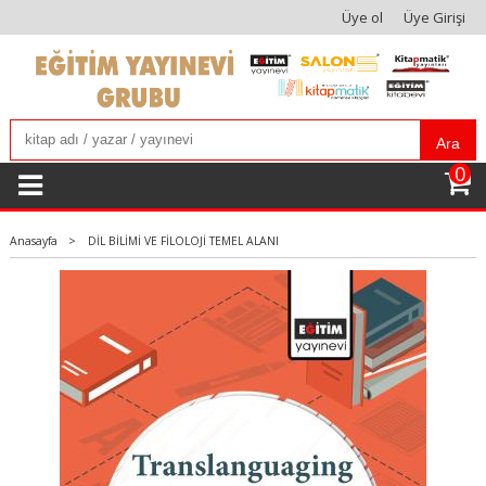
Üye ol
Üye Girişi
Ara
0
Anasayfa
>
DİL BİLİMİ VE FİLOLOJİ TEMEL ALANI