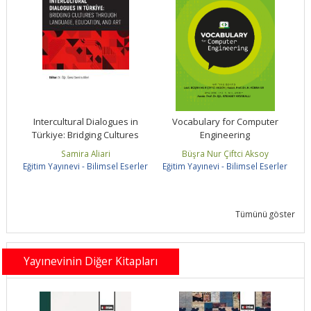
ent
Intercultural Dialogues in
Vocabulary for Computer
Le
Türkiye: Bridging Cultures
Engineering
Through Language,...
Samira Aliari
Büşra Nur Çiftci Aksoy
ler
Eğitim Yayınevi - Bilimsel Eserler
Eğitim Yayınevi - Bilimsel Eserler
Eğ
Tümünü göster
Yayınevinin Diğer Kitapları