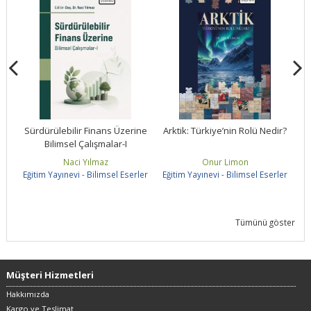
ne
Sürdürülebilir Finans Üzerine
Arktik: Türkiye’nin Rolü Nedir?
Bilimsel Çalışmalar-I
S
Naci Yılmaz
Onur Limon
ler
Eğitim Yayınevi - Bilimsel Eserler
Eğitim Yayınevi - Bilimsel Eserler
Eğ
Tümünü göster
Müşteri Hizmetleri
Hakkımızda
Kargo ve Teslimat