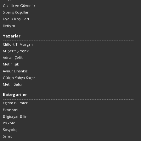
Gizlilik ve Güvenlik
Sipariş Koşulları
Üyelik Koşulları
İletişim
Yazarlar
Cliffort T. Morgan
M. Şerif Şimşek
Adnan Çelik
Metin Işık
Aynur Elhankızı
Gülçin Yahya Kaçar
Metin Balcı
Kategoriler
Eğitim Bilimleri
Ekonomi
Bilgisayar Bilimi
Psikoloji
Sosyoloji
Sanat