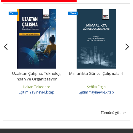
Yeni
Yeni
Ye
Uzaktan Çalışma: Teknoloji,
Mimarlıkta Güncel Çalışmalar-I
İnsan ve Organizasyon
Hakan Tekedere
Şefika Ergin
Eğitim Yayınevi-Ekitap
Eğitim Yayınevi-Ekitap
Tümünü göster