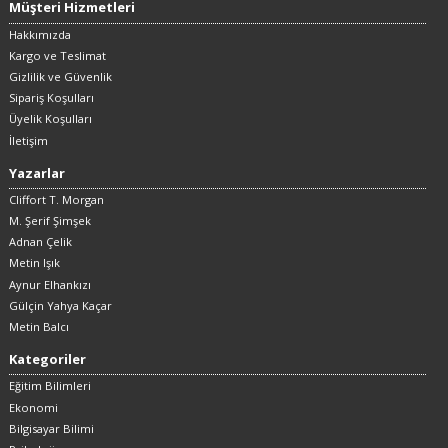
Müşteri Hizmetleri
Hakkımızda
Kargo ve Teslimat
Gizlilik ve Güvenlik
Sipariş Koşulları
Üyelik Koşulları
İletişim
Yazarlar
Cliffort T. Morgan
M. Şerif Şimşek
Adnan Çelik
Metin Işık
Aynur Elhankızı
Gülçin Yahya Kaçar
Metin Balcı
Kategoriler
Eğitim Bilimleri
Ekonomi
Bilgisayar Bilimi