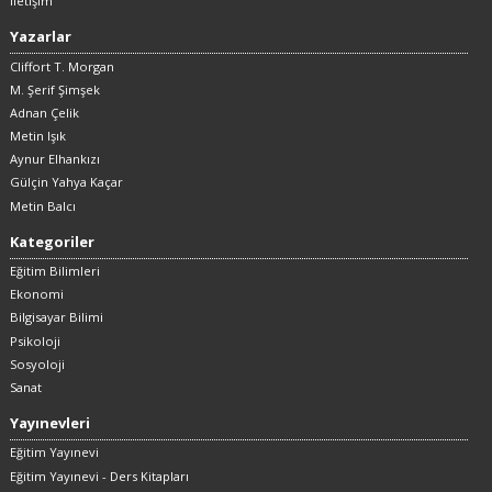
İletişim
Yazarlar
Cliffort T. Morgan
M. Şerif Şimşek
Adnan Çelik
Metin Işık
Aynur Elhankızı
Gülçin Yahya Kaçar
Metin Balcı
Kategoriler
Eğitim Bilimleri
Ekonomi
Bilgisayar Bilimi
Psikoloji
Sosyoloji
Sanat
Yayınevleri
Eğitim Yayınevi
Eğitim Yayınevi - Ders Kitapları