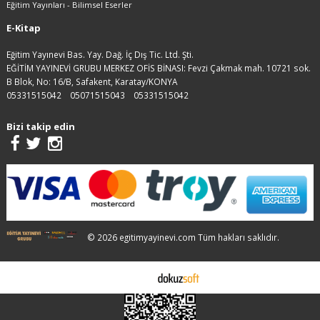
Eğitim Yayınları - Bilimsel Eserler
E-Kitap
Eğitim Yayınevi Bas. Yay. Dağ. İç Dış Tic. Ltd. Şti.
EĞİTİM YAYINEVİ GRUBU MERKEZ OFİS BİNASI: Fevzi Çakmak mah. 10721 sok.
B Blok, No: 16/B, Safakent, Karatay/KONYA
05331515042
05071515043
05331515042
Bizi takip edin
© 2026 egitimyayinevi.com Tüm hakları saklıdır.
E-ticaret