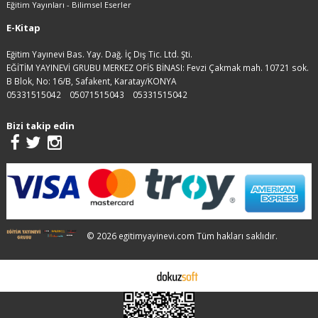
Eğitim Yayınları - Bilimsel Eserler
E-Kitap
Eğitim Yayınevi Bas. Yay. Dağ. İç Dış Tic. Ltd. Şti.
EĞİTİM YAYINEVİ GRUBU MERKEZ OFİS BİNASI: Fevzi Çakmak mah. 10721 sok.
B Blok, No: 16/B, Safakent, Karatay/KONYA
05331515042
05071515043
05331515042
Bizi takip edin
© 2026 egitimyayinevi.com Tüm hakları saklıdır.
E-ticaret