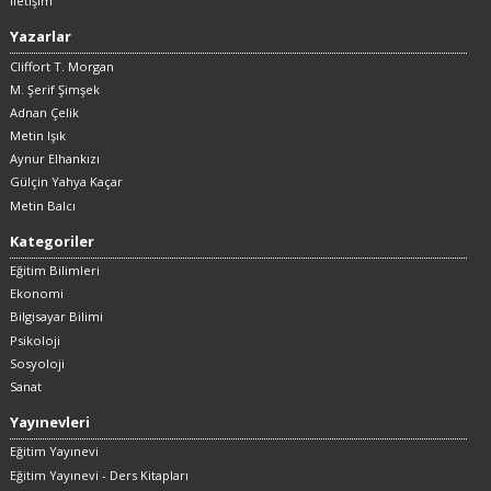
İletişim
Yazarlar
Cliffort T. Morgan
M. Şerif Şimşek
Adnan Çelik
Metin Işık
Aynur Elhankızı
Gülçin Yahya Kaçar
Metin Balcı
Kategoriler
Eğitim Bilimleri
Ekonomi
Bilgisayar Bilimi
Psikoloji
Sosyoloji
Sanat
Yayınevleri
Eğitim Yayınevi
Eğitim Yayınevi - Ders Kitapları