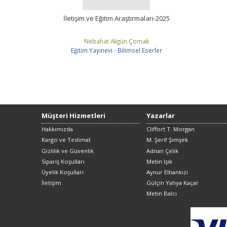
İletişim ve Eğitim Araştırmaları-2025
Nebahat Akgün Çomak
Eğitim Yayınevi - Bilimsel Eserler
Müşteri Hizmetleri
Yazarlar
Hakkımızda
Cliffort T. Morgan
Kargo ve Teslimat
M. Şerif Şimşek
Gizlilik ve Güvenlik
Adnan Çelik
Sipariş Koşulları
Metin Işık
Üyelik Koşulları
Aynur Elhankızı
İletişim
Gülçin Yahya Kaçar
Metin Balcı