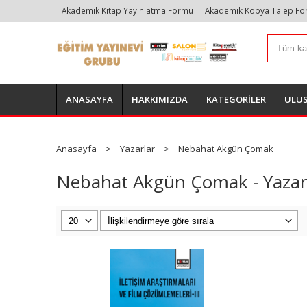
Akademik Kitap Yayınlatma Formu
Akademik Kopya Talep F
ANASAYFA
HAKKIMIZDA
KATEGORİLER
ULUS
Anasayfa
>
Yazarlar
>
Nebahat Akgün Çomak
Nebahat Akgün Çomak - Yazarın