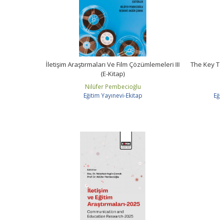
İletişim Araştırmaları Ve Film Çözümlemeleri III
The Key T
(E-Kitap)
Nilüfer Pembecioğlu
Eğitim Yayınevi-Ekitap
Eğ