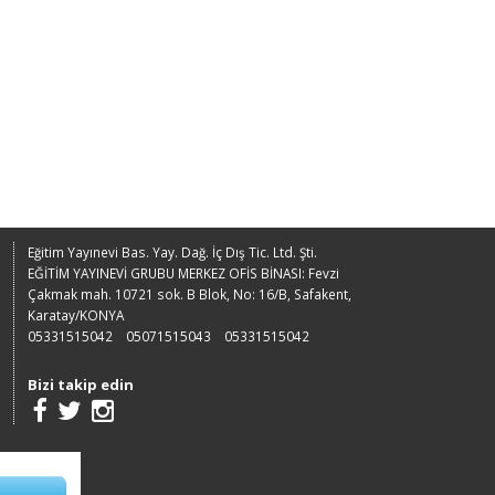
Eğitim Yayınevi Bas. Yay. Dağ. İç Dış Tic. Ltd. Şti.
EĞİTİM YAYINEVİ GRUBU MERKEZ OFİS BİNASI: Fevzi
Çakmak mah. 10721 sok. B Blok, No: 16/B, Safakent,
Karatay/KONYA
05331515042
05071515043
05331515042
Bizi takip edin