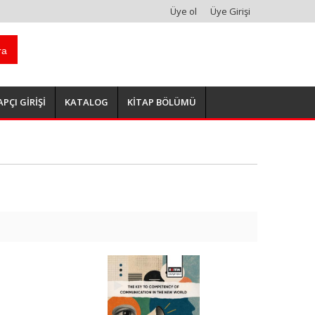
Üye ol
Üye Girişi
ra
APÇI GİRİŞİ
KATALOG
KİTAP BÖLÜMÜ