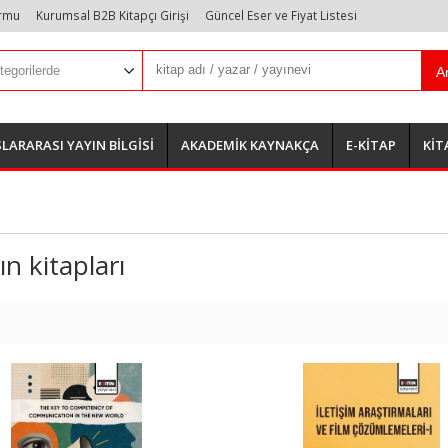
ormu
Kurumsal B2B Kitapçı Girişi
Güncel Eser ve Fiyat Listesi
A
LARARASI YAYIN BİLGİSİ
AKADEMİK KAYNAKÇA
E-KİTAP
KİT
 kitapları