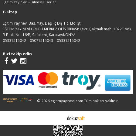
Eğitim Yayınları - Bilimsel Eserler
E-Kitap
Eğitim Yayınevi Bas. Yay. Dağ. İç Dış Tic. Ltd. Şti.
EĞİTİM YAYINEVİ GRUBU MERKEZ OFİS BİNASI: Fevzi Çakmak mah. 10721 sok.
B Blok, No: 16/B, Safakent, Karatay/KONYA
05331515042
05071515043
05331515042
Bizi takip edin
© 2026 egitimyayinevi.com Tüm hakları saklıdır.
E-ticaret