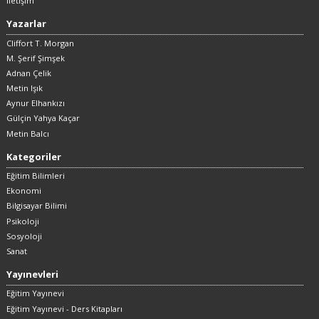
İletişim
Yazarlar
Cliffort T. Morgan
M. Şerif Şimşek
Adnan Çelik
Metin Işık
Aynur Elhankızı
Gülçin Yahya Kaçar
Metin Balcı
Kategoriler
Eğitim Bilimleri
Ekonomi
Bilgisayar Bilimi
Psikoloji
Sosyoloji
Sanat
Yayınevleri
Eğitim Yayınevi
Eğitim Yayınevi - Ders Kitapları