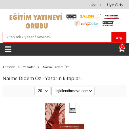
Üye ol
Üye Girişi
Ara
0
Anasayfa
>
Yazarlar
>
Naime Didem Öz
Naime Didem Öz - Yazarın kitapları