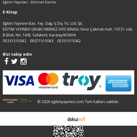
Eğitim Yayınları - Bilimsel Eserler
E-Kitap
Eğitim Yayınevi Bas. Yay. Dağ. İç Dış Tic. Ltd. Şti.
EĞİTİM YAYINEVİ GRUBU MERKEZ OFİS BİNASI: Fevzi Çakmak mah. 10721 sok.
B Blok, No: 16/B, Safakent, Karatay/KONYA
05331515042
05071515043
05331515042
Bizi takip edin
© 2026 egitimyayinevi.com Tüm hakları saklıdır.
E-ticaret