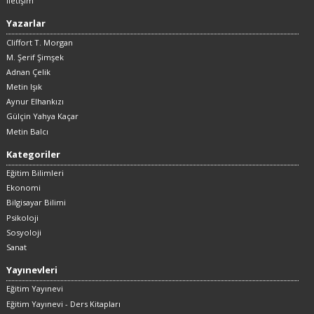
İletişim
Yazarlar
Cliffort T. Morgan
M. Şerif Şimşek
Adnan Çelik
Metin Işık
Aynur Elhankızı
Gülçin Yahya Kaçar
Metin Balcı
Kategoriler
Eğitim Bilimleri
Ekonomi
Bilgisayar Bilimi
Psikoloji
Sosyoloji
Sanat
Yayınevleri
Eğitim Yayınevi
Eğitim Yayınevi - Ders Kitapları