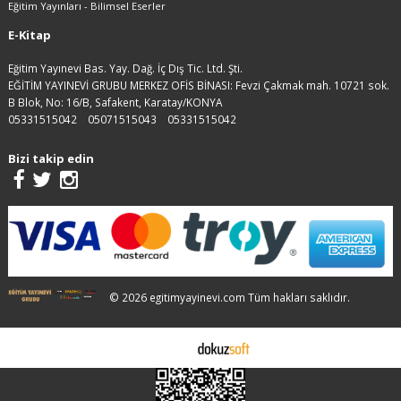
Eğitim Yayınları - Bilimsel Eserler
E-Kitap
Eğitim Yayınevi Bas. Yay. Dağ. İç Dış Tic. Ltd. Şti.
EĞİTİM YAYINEVİ GRUBU MERKEZ OFİS BİNASI: Fevzi Çakmak mah. 10721 sok.
B Blok, No: 16/B, Safakent, Karatay/KONYA
05331515042
05071515043
05331515042
Bizi takip edin
© 2026 egitimyayinevi.com Tüm hakları saklıdır.
E-ticaret