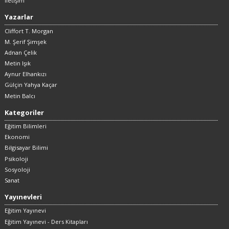
İletişim
Yazarlar
Cliffort T. Morgan
M. Şerif Şimşek
Adnan Çelik
Metin Işık
Aynur Elhankızı
Gülçin Yahya Kaçar
Metin Balcı
Kategoriler
Eğitim Bilimleri
Ekonomi
Bilgisayar Bilimi
Psikoloji
Sosyoloji
Sanat
Yayınevleri
Eğitim Yayınevi
Eğitim Yayınevi - Ders Kitapları