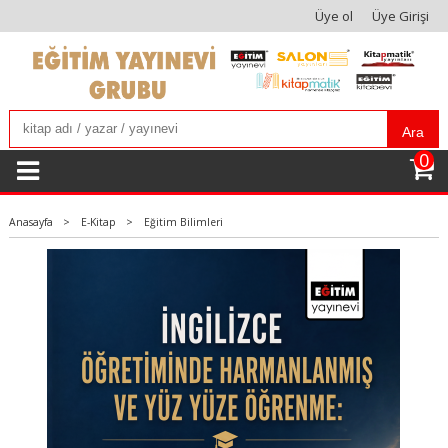
Üye ol
Üye Girişi
Ara
0
Anasayfa
>
E-Kitap
>
Eğitim Bilimleri