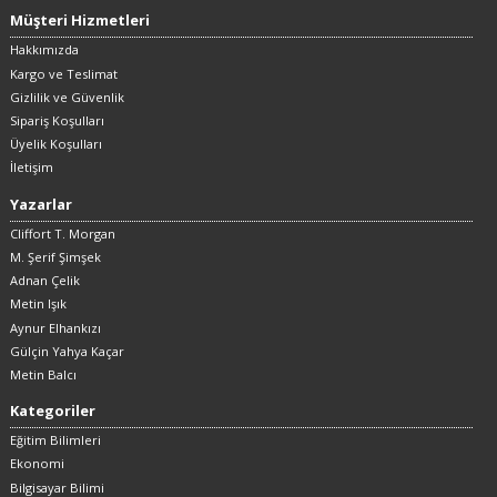
Müşteri Hizmetleri
Hakkımızda
Kargo ve Teslimat
Gizlilik ve Güvenlik
Sipariş Koşulları
Üyelik Koşulları
İletişim
Yazarlar
Cliffort T. Morgan
M. Şerif Şimşek
Adnan Çelik
Metin Işık
Aynur Elhankızı
Gülçin Yahya Kaçar
Metin Balcı
Kategoriler
Eğitim Bilimleri
Ekonomi
Bilgisayar Bilimi