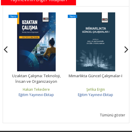
Yeni
Yeni
Ye
Uzaktan Çalışma: Teknoloji,
Mimarlıkta Güncel Çalışmalar-I
İnsan ve Organizasyon
Hakan Tekedere
Şefika Ergin
Eğitim Yayınevi-Ekitap
Eğitim Yayınevi-Ekitap
Tümünü göster