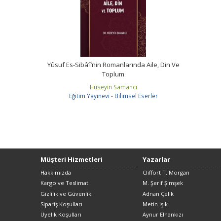
Yûsuf Es-Sibâ‘î’nin Romanlarında Aile, Din Ve
Toplum
Hüseyin Samancı
Eğitim Yayınevi - Bilimsel Eserler
Müşteri Hizmetleri
Yazarlar
Hakkımızda
Cliffort T. Morgan
Kargo ve Teslimat
M. Şerif Şimşek
Gizlilik ve Güvenlik
Adnan Çelik
Sipariş Koşulları
Metin Işık
Üyelik Koşulları
Aynur Elhankızı