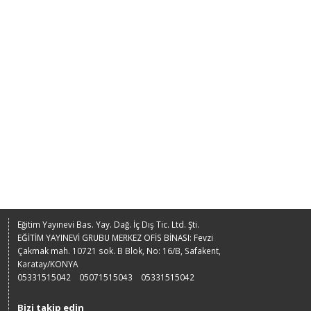
Eğitim Yayınevi Bas. Yay. Dağ. İç Dış Tic. Ltd. Şti.
EĞİTİM YAYINEVİ GRUBU MERKEZ OFİS BİNASI: Fevzi
Çakmak mah. 10721 sok. B Blok, No: 16/B, Safakent,
Karatay/KONYA
05331515042
05071515043
05331515042
Bizi takip edin