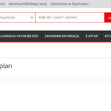
ormu
Kurumsal B2B Kitapçı Girişi
Güncel Eser ve Fiyat Listesi
A
LARARASI YAYIN BİLGİSİ
AKADEMİK KAYNAKÇA
E-KİTAP
KİT
pları