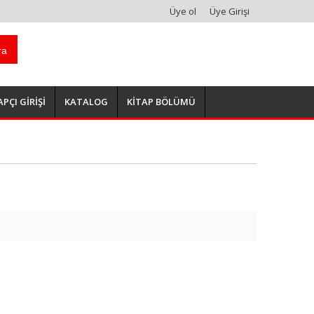
Üye ol
Üye Girişi
ra
APÇI GİRİŞİ
KATALOG
KİTAP BÖLÜMÜ