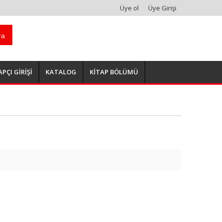
Üye ol
Üye Girişi
ra
APÇI GİRİŞİ
KATALOG
KİTAP BÖLÜMÜ