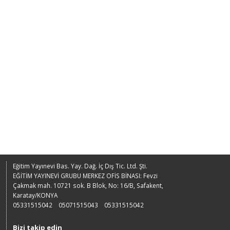
Eğitim Yayınevi Bas. Yay. Dağ. İç Dış Tic. Ltd. Şti.
EĞİTİM YAYINEVİ GRUBU MERKEZ OFİS BİNASI: Fevzi
Çakmak mah. 10721 sok. B Blok, No: 16/B, Safakent,
Karatay/KONYA
05331515042
05071515043
05331515042
Bizi takip edin