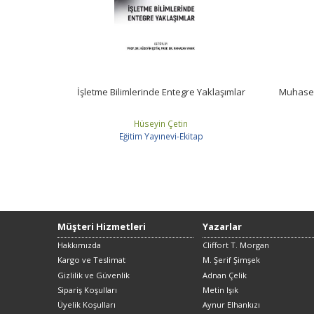
İşletme Bilimlerinde Entegre Yaklaşımlar
Muhaseb
Hüseyin Çetin
Eğitim Yayınevi-Ekitap
Müşteri Hizmetleri
Yazarlar
Hakkımızda
Cliffort T. Morgan
Kargo ve Teslimat
M. Şerif Şimşek
Gizlilik ve Güvenlik
Adnan Çelik
Sipariş Koşulları
Metin Işık
Üyelik Koşulları
Aynur Elhankızı