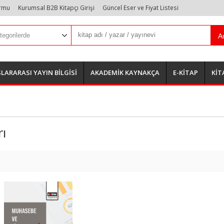
ormu
Kurumsal B2B Kitapçı Girişi
Güncel Eser ve Fiyat Listesi
A
LARARASI YAYIN BİLGİSİ
AKADEMİK KAYNAKÇA
E-KİTAP
KİT
rı