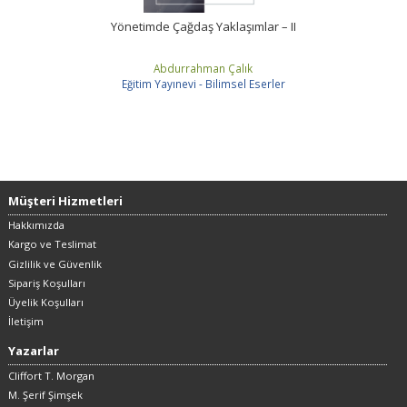
Yönetimde Çağdaş Yaklaşımlar – II
Abdurrahman Çalık
Eğitim Yayınevi - Bilimsel Eserler
Müşteri Hizmetleri
Hakkımızda
Kargo ve Teslimat
Gizlilik ve Güvenlik
Sipariş Koşulları
Üyelik Koşulları
İletişim
Yazarlar
Cliffort T. Morgan
M. Şerif Şimşek