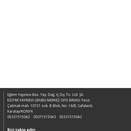
Eğitim Yayınevi Bas. Yay. Dağ. İç Dış Tic. Ltd. Şti.
EĞİTİM YAYINEVİ GRUBU MERKEZ OFİS BİNASI: Fevzi
Çakmak mah. 10721 sok. B Blok, No: 16/B, Safakent,
Karatay/KONYA
05331515042
05071515043
05331515042
Bizi takip edin