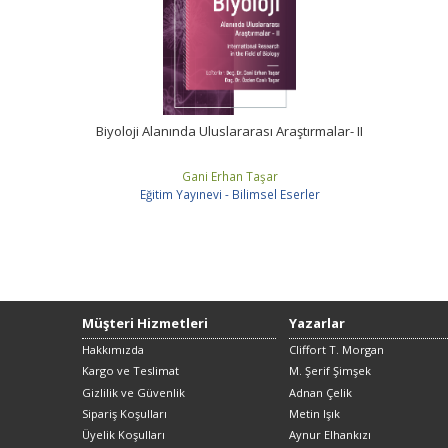
Biyoloji Alanında Uluslararası Araştırmalar- II
Gani Erhan Taşar
Eğitim Yayınevi - Bilimsel Eserler
Müşteri Hizmetleri
Yazarlar
Hakkımızda
Cliffort T. Morgan
Kargo ve Teslimat
M. Şerif Şimşek
Gizlilik ve Güvenlik
Adnan Çelik
Sipariş Koşulları
Metin Işık
Üyelik Koşulları
Aynur Elhankızı