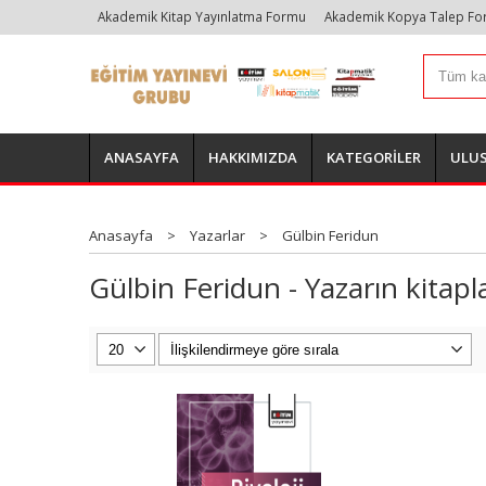
Akademik Kitap Yayınlatma Formu
Akademik Kopya Talep F
ANASAYFA
HAKKIMIZDA
KATEGORİLER
ULUS
Anasayfa
>
Yazarlar
>
Gülbin Feridun
Gülbin Feridun - Yazarın kitapla