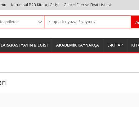
ormu
Kurumsal B2B Kitapçı Girişi
Güncel Eser ve Fiyat Listesi
A
LARARASI YAYIN BİLGİSİ
AKADEMİK KAYNAKÇA
E-KİTAP
KİT
rı