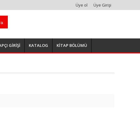
Üye ol
Üye Girişi
ra
APÇI GİRİŞİ
KATALOG
KİTAP BÖLÜMÜ