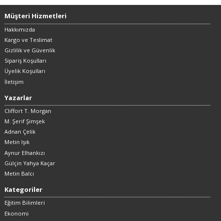
Müşteri Hizmetleri
Hakkımızda
Kargo ve Teslimat
Gizlilik ve Güvenlik
Sipariş Koşulları
Üyelik Koşulları
İletişim
Yazarlar
Cliffort T. Morgan
M. Şerif Şimşek
Adnan Çelik
Metin Işık
Aynur Elhankızı
Gülçin Yahya Kaçar
Metin Balcı
Kategoriler
Eğitim Bilimleri
Ekonomi