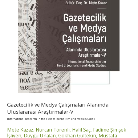
Gazetecilik ve Medya Çalışmaları Alanında
Uluslararası Araştırmalar-V
International Research in the Field of Journalism and Media Studies
Mete Kazaz,
Nurcan Törenli,
Halil Saç,
Fadime Şimşek
İşliyen,
Duygu Ünalan,
Gökhan Gültekin,
Mustafa