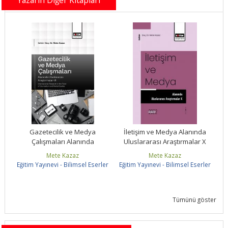
Yazarın Diğer Kitapları
a
Gazetecilik ve Medya
İletişim ve Medya Alanında
X
Çalışmaları Alanında
Uluslararası Araştırmalar X
Uluslararası Araştırmalar-VI
Mete Kazaz
Mete Kazaz
ler
Eğitim Yayınevi - Bilimsel Eserler
Eğitim Yayınevi - Bilimsel Eserler
Eğ
Tümünü göster