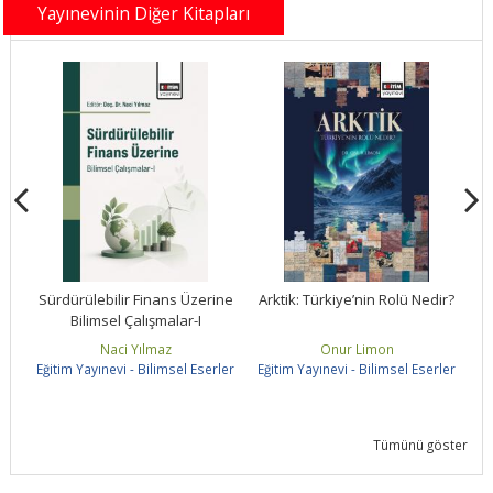
Yayınevinin Diğer Kitapları
ne
Sürdürülebilir Finans Üzerine
Arktik: Türkiye’nin Rolü Nedir?
Bilimsel Çalışmalar-I
S
Naci Yılmaz
Onur Limon
ler
Eğitim Yayınevi - Bilimsel Eserler
Eğitim Yayınevi - Bilimsel Eserler
Eğ
Tümünü göster