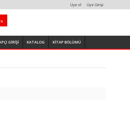
Üye ol
Üye Girişi
ra
APÇI GİRİŞİ
KATALOG
KİTAP BÖLÜMÜ