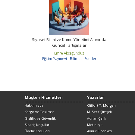
Siyaset Bilimi ve Kamu Yönetimi Alanında
Güncel Tartışmalar
Emre Akcagündüz
Eğitim Yayınevi - Bilimsel Eserler
Müşteri Hizmetleri
Yazarlar
Hakkımızda
Cliffort T. Morgan
Kargo ve Teslimat
M. Şerif Şimşek
Gizlilik ve Güvenlik
Adnan Çelik
Sipariş Koşulları
Metin Işık
Üyelik Koşulları
Aynur Elhankızı