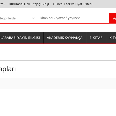
ormu
Kurumsal B2B Kitapçı Girişi
Güncel Eser ve Fiyat Listesi
A
LARARASI YAYIN BİLGİSİ
AKADEMİK KAYNAKÇA
E-KİTAP
KİT
pları