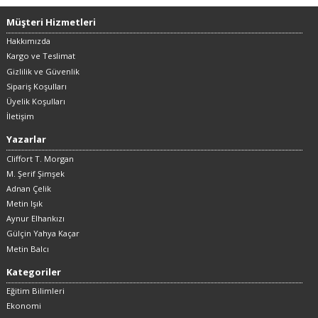
Müşteri Hizmetleri
Hakkımızda
Kargo ve Teslimat
Gizlilik ve Güvenlik
Sipariş Koşulları
Üyelik Koşulları
İletişim
Yazarlar
Cliffort T. Morgan
M. Şerif Şimşek
Adnan Çelik
Metin Işık
Aynur Elhankızı
Gülçin Yahya Kaçar
Metin Balcı
Kategoriler
Eğitim Bilimleri
Ekonomi