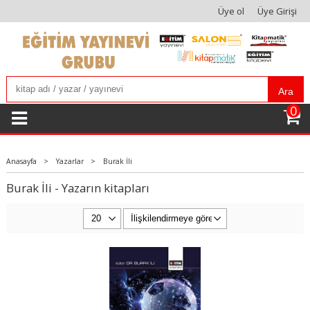
Üye ol
Üye Girişi
Ara
0
Anasayfa
>
Yazarlar
>
Burak İli
Burak İli - Yazarın kitapları