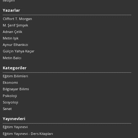
İletişim
Yazarlar
Cliffort T. Morgan
M. Şerif Şimşek
Adnan Çelik
Metin Işık
Aynur Elhankızı
Gülçin Yahya Kaçar
Metin Balcı
Kategoriler
Eğitim Bilimleri
Ekonomi
Bilgisayar Bilimi
Psikoloji
Sosyoloji
Sanat
Yayınevleri
Eğitim Yayınevi
Eğitim Yayınevi - Ders Kitapları