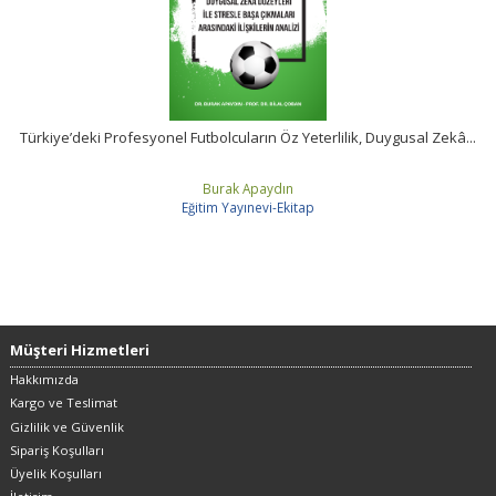
Türkiye’deki Profesyonel Futbolcuların Öz Yeterlilik, Duygusal Zekâ...
Burak Apaydın
Eğitim Yayınevi-Ekitap
Müşteri Hizmetleri
Hakkımızda
Kargo ve Teslimat
Gizlilik ve Güvenlik
Sipariş Koşulları
Üyelik Koşulları