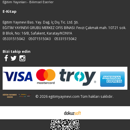
Eğitim Yayınları - Bilimsel Eserler
E-Kitap
Eğitim Yayınevi Bas. Yay. Dağ. İç Dış Tic. Ltd. Şti.
EĞİTİM YAYINEVİ GRUBU MERKEZ OFİS BİNASI: Fevzi Çakmak mah. 10721 sok.
B Blok, No: 16/B, Safakent, Karatay/KONYA
05331515042
05071515043
05331515042
Bizi takip edin
© 2026 egitimyayinevi.com Tüm hakları saklıdır.
E-ticaret