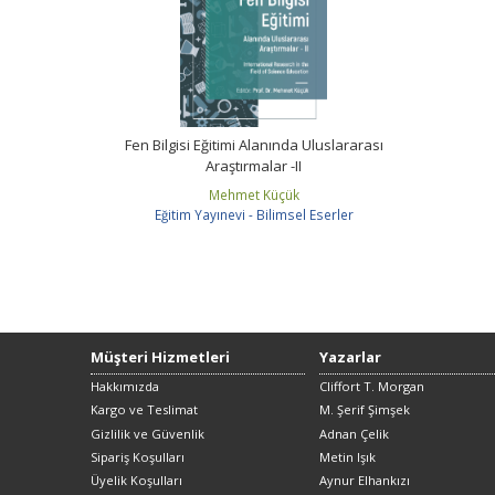
Fen Bilgisi Eğitimi Alanında Uluslararası
Araştırmalar -II
Mehmet Küçük
Eğitim Yayınevi - Bilimsel Eserler
Müşteri Hizmetleri
Yazarlar
Hakkımızda
Cliffort T. Morgan
Kargo ve Teslimat
M. Şerif Şimşek
Gizlilik ve Güvenlik
Adnan Çelik
Sipariş Koşulları
Metin Işık
Üyelik Koşulları
Aynur Elhankızı