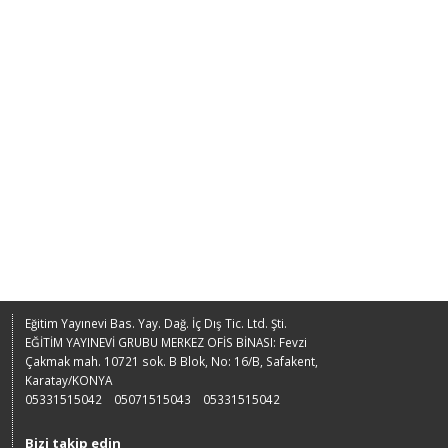
Eğitim Yayınevi Bas. Yay. Dağ. İç Dış Tic. Ltd. Şti.
EĞİTİM YAYINEVİ GRUBU MERKEZ OFİS BİNASI: Fevzi
Çakmak mah. 10721 sok. B Blok, No: 16/B, Safakent,
Karatay/KONYA
05331515042
05071515043
05331515042
Bizi takip edin