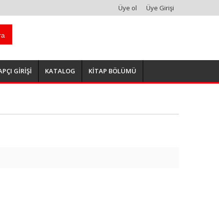
Üye ol
Üye Girişi
ra
APÇI GİRİŞİ
KATALOG
KİTAP BÖLÜMÜ