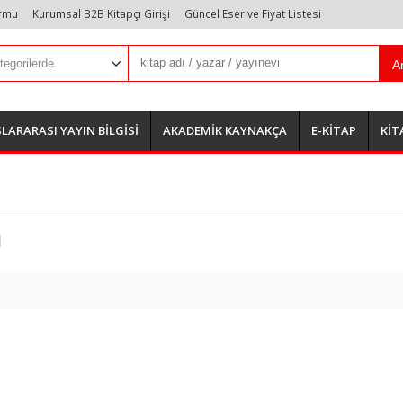
ormu
Kurumsal B2B Kitapçı Girişi
Güncel Eser ve Fiyat Listesi
A
LARARASI YAYIN BİLGİSİ
AKADEMİK KAYNAKÇA
E-KİTAP
KİT
ı