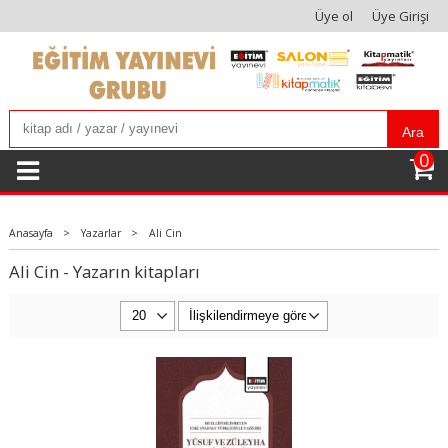
Üye ol
Üye Girişi
Ara
0
Anasayfa
>
Yazarlar
>
Ali Cin
Ali Cin - Yazarın kitapları