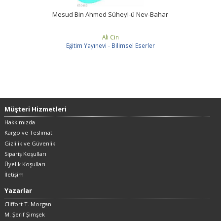
Mesud Bin Ahmed Süheyl-ü Nev-Bahar
Ali Cin
Eğitim Yayınevi - Bilimsel Eserler
Müşteri Hizmetleri
Hakkımızda
Kargo ve Teslimat
Gizlilik ve Güvenlik
Sipariş Koşulları
Üyelik Koşulları
İletişim
Yazarlar
Cliffort T. Morgan
M. Şerif Şimşek