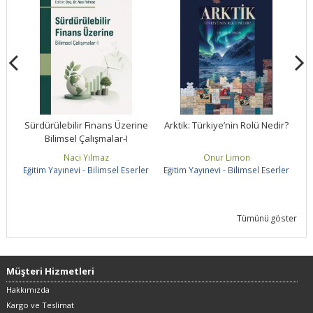
ne
Sürdürülebilir Finans Üzerine
Arktik: Türkiye’nin Rolü Nedir?
Bilimsel Çalışmalar-I
S
Naci Yılmaz
Onur Limon
ler
Eğitim Yayınevi - Bilimsel Eserler
Eğitim Yayınevi - Bilimsel Eserler
Eğ
Tümünü göster
Müşteri Hizmetleri
Hakkımızda
Kargo ve Teslimat