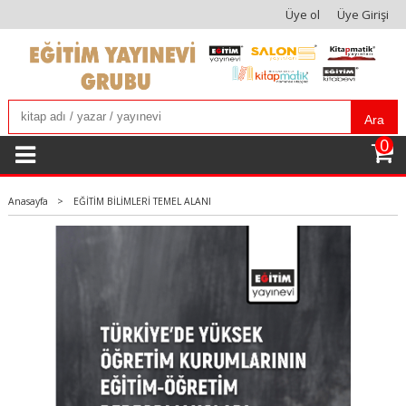
Üye ol
Üye Girişi
Ara
0
Anasayfa
>
EĞİTİM BİLİMLERİ TEMEL ALANI