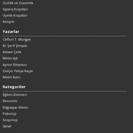
Gizlilik ve Güvenlik
Sipariş Koşulları
Üyelik Koşulları
İletişim
Yazarlar
Cliffort T. Morgan
M. Şerif Şimşek
Adnan Çelik
Metin Işık
Aynur Elhankızı
Gülçin Yahya Kaçar
Metin Balcı
Kategoriler
Eğitim Bilimleri
Ekonomi
Bilgisayar Bilimi
Psikoloji
Sosyoloji
Sanat