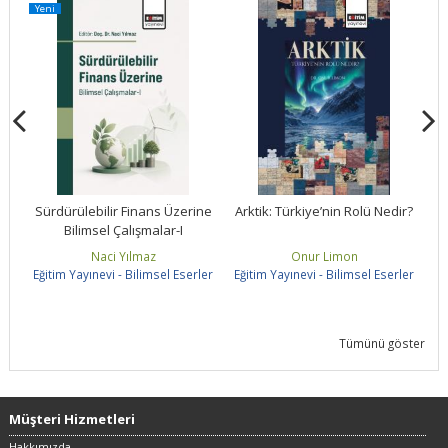
Yeni
ne
Sürdürülebilir Finans Üzerine
Arktik: Türkiye’nin Rolü Nedir?
Bilimsel Çalışmalar-I
S
Naci Yılmaz
Onur Limon
ler
Eğitim Yayınevi - Bilimsel Eserler
Eğitim Yayınevi - Bilimsel Eserler
Eğ
Tümünü göster
Müşteri Hizmetleri
Hakkımızda