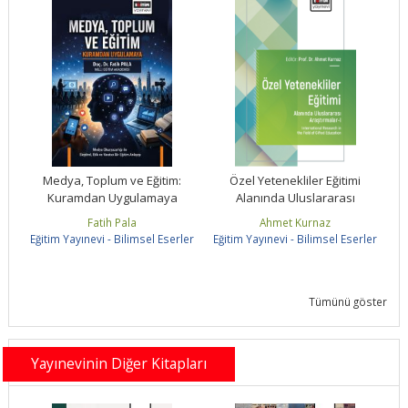
nda
Medya, Toplum ve Eğitim:
Özel Yetenekliler Eğitimi
So
I
Kuramdan Uygulamaya
Alanında Uluslararası
Araştırmalar-I
Fatih Pala
Ahmet Kurnaz
ler
Eğitim Yayınevi - Bilimsel Eserler
Eğitim Yayınevi - Bilimsel Eserler
Eğ
Tümünü göster
Yayınevinin Diğer Kitapları