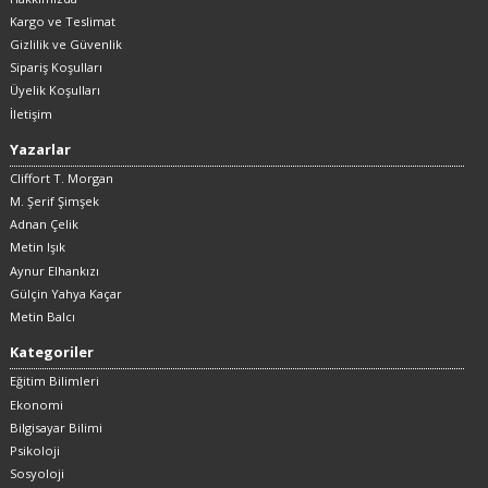
Kargo ve Teslimat
Gizlilik ve Güvenlik
Sipariş Koşulları
Üyelik Koşulları
İletişim
Yazarlar
Cliffort T. Morgan
M. Şerif Şimşek
Adnan Çelik
Metin Işık
Aynur Elhankızı
Gülçin Yahya Kaçar
Metin Balcı
Kategoriler
Eğitim Bilimleri
Ekonomi
Bilgisayar Bilimi
Psikoloji
Sosyoloji