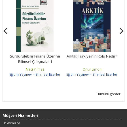
ne
Sürdürülebilir Finans Üzerine
Arktik: Türkiye’nin Rolü Nedir?
Bilimsel Çalışmalar-I
S
Naci Yılmaz
Onur Limon
ler
Eğitim Yayınevi - Bilimsel Eserler
Eğitim Yayınevi - Bilimsel Eserler
Eğ
Tümünü göster
Müşteri Hizmetleri
Hakkımızda