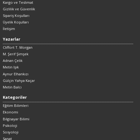
Kargo ve Teslimat
Gizlilik ve Güvenlik
Sipariş Koşulları
Üyelik Koşulları
İletişim
Yazarlar
Cliffort T. Morgan
M. Şerif Şimşek
Adnan Çelik
Metin Işık
Aynur Elhankızı
Gülçin Yahya Kaçar
Metin Balcı
Kategoriler
Eğitim Bilimleri
Ekonomi
Bilgisayar Bilimi
Psikoloji
Sosyoloji
Sanat