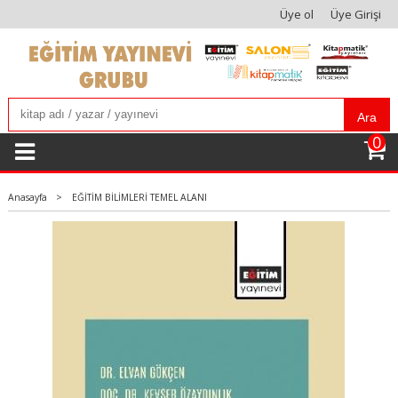
Üye ol
Üye Girişi
Ara
0
Anasayfa
>
EĞİTİM BİLİMLERİ TEMEL ALANI