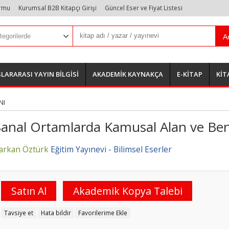
ormu
Kurumsal B2B Kitapçı Girişi
Güncel Eser ve Fiyat Listesi
A
LARARASI YAYIN BİLGİSİ
AKADEMİK KAYNAKÇA
E-KİTAP
KİT
NI
Sanal Ortamlarda Kamusal Alan ve Be
arkan Öztürk
Eğitim Yayınevi - Bilimsel Eserler
Satın Al
Akademik Kopya Talebi
Tavsiye et
Hata bildir
Favorilerime Ekle