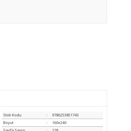
Stok Kodu
:
9786253851743
Boyut
:
160x240
Sayfa Sayısı
:
128