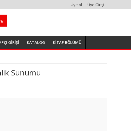
Üye ol
Üye Girişi
ra
APÇI GİRİŞİ
KATALOG
KİTAP BÖLÜMÜ
nlik Sunumu