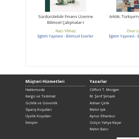
nans Üzerine
Sürdürülebilir Finans Üzerine
Arktik: Türkiye’
malar-II
Bilimsel Çalışmalar-I
maz
Naci Yılmaz
Onur L
limsel Eserler
Eğitim Yayınevi - Bilimsel Eserler
Eğitim Yayınevi - 
Müşteri Hizmetleri
Yazarlar
Hakkımızda
Cliffort T. Morgan
Kargo ve Teslimat
M. Şerif Şimşek
Gizlilik ve Güvenlik
Adnan Çelik
Sipariş Koşulları
Metin Işık
Üyelik Koşulları
Aynur Elhankızı
İletişim
Gülçin Yahya Kaçar
Metin Balcı