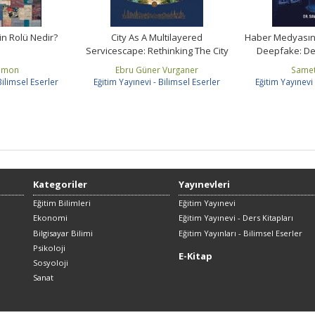
nin Rolü Nedir?
City As A Multilayered
Haber Medyasın
Servicescape: Rethinking The City
Deepfake: D
Through...
Manipü
imon
Ebru Güner Vurganer
Same
Bilimsel Eserler
Eğitim Yayınevi - Bilimsel Eserler
Eğitim Yayınevi 
Kategoriler
Yayınevleri
Eğitim Bilimleri
Eğitim Yayınevi
Ekonomi
Eğitim Yayınevi - Ders Kitapları
Bilgisayar Bilimi
Eğitim Yayınları - Bilimsel Eserler
Psikoloji
E-Kitap
Sosyoloji
Sanat