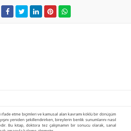
erini ifade etme biçimleri ve kamusal alan kavramı köklü bir dönüşüm
ışını yeniden şekillendirirken, bireylerin benlik sunumlarını nasıl
ktedir. Bu kitap, doktora tez çalışmamın bir sonucu olarak, sanal
mak amacıyla kaleme alınmıştır.