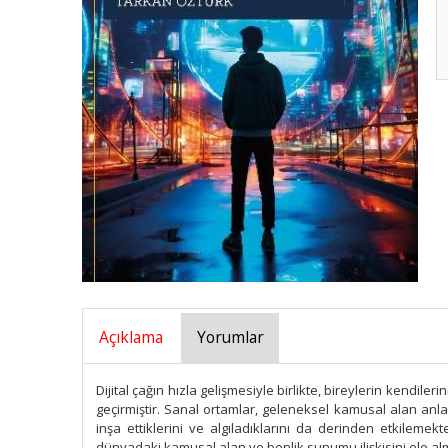
Açıklama
Yorumlar
Dijital çağın hızla gelişmesiyle birlikte, bireylerin kendil
geçirmiştir. Sanal ortamlar, geleneksel kamusal alan anlay
inşa ettiklerini ve algıladıklarını da derinden etkileme
dünyadaki kamusal alan ve benlik sunumu ilişkisini ele al