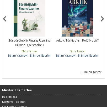
ne
Sürdürülebilir Finans Üzerine
Arktik: Türkiye’nin Rolü Nedir?
Bilimsel Çalışmalar-I
S
Naci Yılmaz
Onur Limon
ler
Eğitim Yayınevi - Bilimsel Eserler
Eğitim Yayınevi - Bilimsel Eserler
Eğ
Tümünü göster
Müşteri Hizmetleri
Hakkımızda
Kargo ve Teslimat
Gizlilik ve Güvenlik