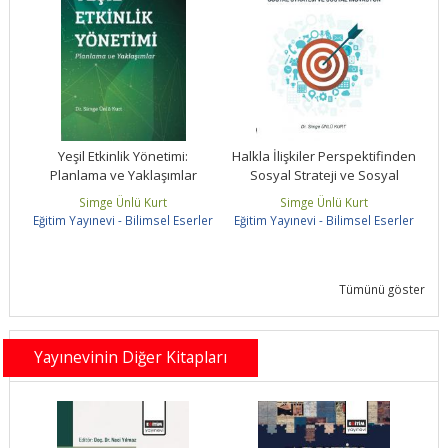
den
Yeşil Etkinlik Yönetimi:
Halkla İlişkiler Perspektifinden
Ha
Planlama ve Yaklaşımlar
Sosyal Strateji ve Sosyal
İnovasyon
Simge Ünlü Kurt
Simge Ünlü Kurt
ler
Eğitim Yayınevi - Bilimsel Eserler
Eğitim Yayınevi - Bilimsel Eserler
Eğ
Tümünü göster
Yayınevinin Diğer Kitapları