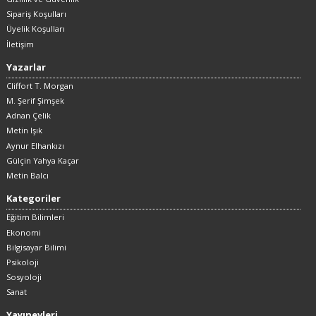
Sipariş Koşulları
Üyelik Koşulları
İletişim
Yazarlar
Cliffort T. Morgan
M. Şerif Şimşek
Adnan Çelik
Metin Işık
Aynur Elhankızı
Gülçin Yahya Kaçar
Metin Balcı
Kategoriler
Eğitim Bilimleri
Ekonomi
Bilgisayar Bilimi
Psikoloji
Sosyoloji
Sanat
Yayınevleri