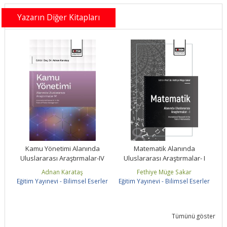
Yazarın Diğer Kitapları
Kamu Yönetimi Alanında
Matematik Alanında
II
Uluslararası Araştırmalar-IV
Uluslararası Araştırmalar- I
U
Adnan Karataş
Fethiye Müge Sakar
ler
Eğitim Yayınevi - Bilimsel Eserler
Eğitim Yayınevi - Bilimsel Eserler
Eğ
Tümünü göster