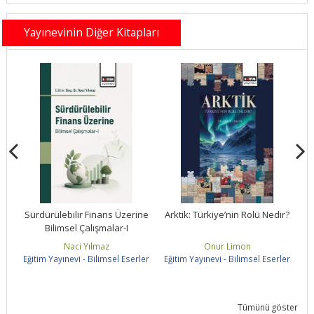
Yayınevinin Diğer Kitapları
ne
Sürdürülebilir Finans Üzerine
Arktik: Türkiye’nin Rolü Nedir?
Bilimsel Çalışmalar-I
S
Naci Yılmaz
Onur Limon
ler
Eğitim Yayınevi - Bilimsel Eserler
Eğitim Yayınevi - Bilimsel Eserler
Eğ
Tümünü göster