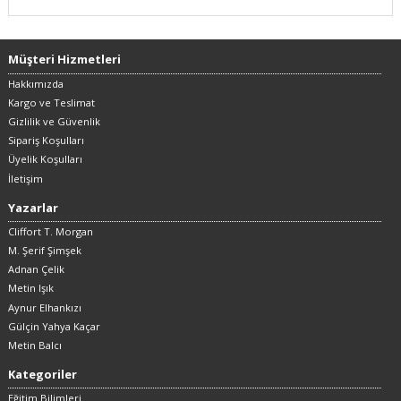
Müşteri Hizmetleri
Hakkımızda
Kargo ve Teslimat
Gizlilik ve Güvenlik
Sipariş Koşulları
Üyelik Koşulları
İletişim
Yazarlar
Cliffort T. Morgan
M. Şerif Şimşek
Adnan Çelik
Metin Işık
Aynur Elhankızı
Gülçin Yahya Kaçar
Metin Balcı
Kategoriler
Eğitim Bilimleri