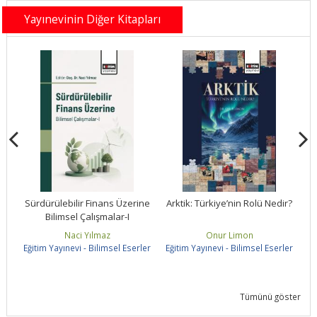
Yayınevinin Diğer Kitapları
ne
Sürdürülebilir Finans Üzerine
Arktik: Türkiye’nin Rolü Nedir?
Bilimsel Çalışmalar-I
S
Naci Yılmaz
Onur Limon
ler
Eğitim Yayınevi - Bilimsel Eserler
Eğitim Yayınevi - Bilimsel Eserler
Eğ
Tümünü göster