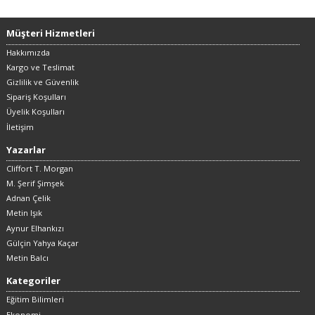
Müşteri Hizmetleri
Hakkımızda
Kargo ve Teslimat
Gizlilik ve Güvenlik
Sipariş Koşulları
Üyelik Koşulları
İletişim
Yazarlar
Cliffort T. Morgan
M. Şerif Şimşek
Adnan Çelik
Metin Işık
Aynur Elhankızı
Gülçin Yahya Kaçar
Metin Balcı
Kategoriler
Eğitim Bilimleri
Ekonomi