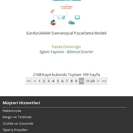
Sürdürülebilir Davranışsal Pazarlama Modeli
Funda Demiroğlu
Eğitim Yayınevi - Bilimsel Eserler
2168 Kayıt bulundu Toplam 109 Sayfa
<<
<
1
2
3
4
5
6
7
8
9
10
11-20
>
>>
Müşteri Hizmetleri
Hakkımızda
Kargo ve Teslimat
Gizlilik ve Güvenlik
Sipariş Koşulları