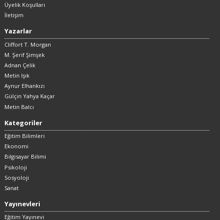
Üyelik Koşulları
İletişim
Yazarlar
Cliffort T. Morgan
M. Şerif Şimşek
Adnan Çelik
Metin Işık
Aynur Elhankızı
Gülçin Yahya Kaçar
Metin Balcı
Kategoriler
Eğitim Bilimleri
Ekonomi
Bilgisayar Bilimi
Psikoloji
Sosyoloji
Sanat
Yayınevleri
Eğitim Yayınevi