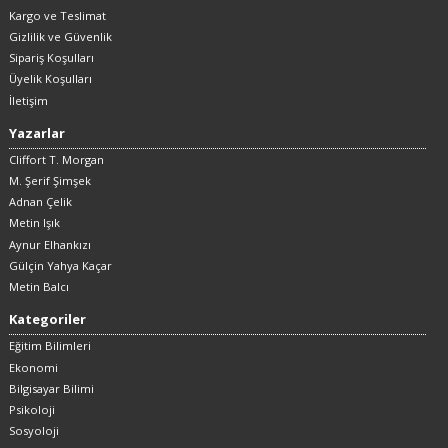
Kargo ve Teslimat
Gizlilik ve Güvenlik
Sipariş Koşulları
Üyelik Koşulları
İletişim
Yazarlar
Cliffort T. Morgan
M. Şerif Şimşek
Adnan Çelik
Metin Işık
Aynur Elhankızı
Gülçin Yahya Kaçar
Metin Balcı
Kategoriler
Eğitim Bilimleri
Ekonomi
Bilgisayar Bilimi
Psikoloji
Sosyoloji