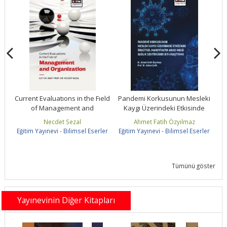
he
Current Evaluatıons in the Fıeld
Pandemi Korkusunun Mesleki
of Management and
Kaygı Üzerindeki Etkisinde
Organızatıon
Örgütsel...
Necdet Sezal
Ahmet Fatih Özyılmaz
ler
Eğitim Yayınevi - Bilimsel Eserler
Eğitim Yayınevi - Bilimsel Eserler
Eğ
Tümünü göster
Yayınevinin Diğer Kitapları