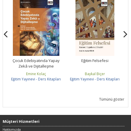
ış
Çocuk Edebiyatında Yapay
Eğitim Felsefesi
S
Zekâ ve Dijitalleşme
Emine Kolaç
Baykal Biçer
rı
Eğitim Yayınevi - Ders Kitapları
Eğitim Yayınevi - Ders Kitapları
E
Tümünü göster
Müşteri Hizmetleri
Hakkımızda