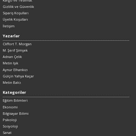
Kargo ve Teslimat
Gizlilik ve Güvenlik
Sipariş Koşulları
Üyelik Koşulları
İletişim
Yazarlar
Cliffort T. Morgan
M. Şerif Şimşek
Adnan Çelik
Metin Işık
Aynur Elhankızı
Gülçin Yahya Kaçar
Metin Balcı
Kategoriler
Eğitim Bilimleri
Ekonomi
Bilgisayar Bilimi
Psikoloji
Sosyoloji
Sanat