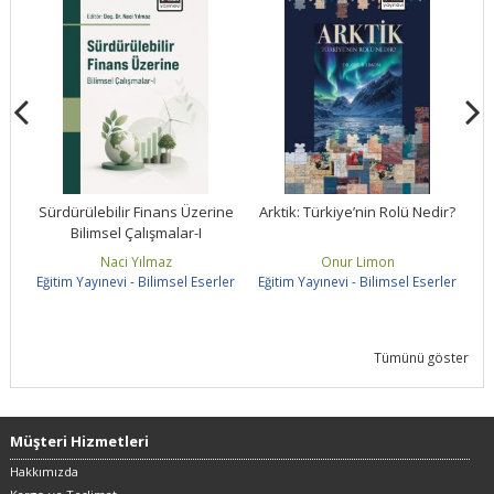
ne
Sürdürülebilir Finans Üzerine
Arktik: Türkiye’nin Rolü Nedir?
Bilimsel Çalışmalar-I
S
Naci Yılmaz
Onur Limon
ler
Eğitim Yayınevi - Bilimsel Eserler
Eğitim Yayınevi - Bilimsel Eserler
Eğ
Tümünü göster
Müşteri Hizmetleri
Hakkımızda