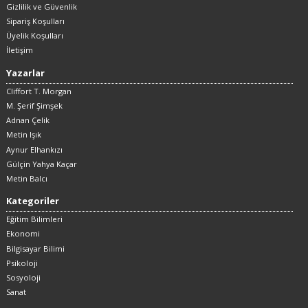
Gizlilik ve Güvenlik
Sipariş Koşulları
Üyelik Koşulları
İletişim
Yazarlar
Cliffort T. Morgan
M. Şerif Şimşek
Adnan Çelik
Metin Işık
Aynur Elhankızı
Gülçin Yahya Kaçar
Metin Balcı
Kategoriler
Eğitim Bilimleri
Ekonomi
Bilgisayar Bilimi
Psikoloji
Sosyoloji
Sanat