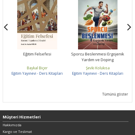
y
Eğitim Felsefesi
Sporcu Beslenmesi Ergojenik
Ya
Yardım ve Doping
Baykal Biçer
Şevki Kolukısa
rı
Eğitim Yayınevi - Ders Kitapları
Eğitim Yayınevi - Ders Kitapları
E
Tümünü göster
Müşteri Hizmetleri
Hakkımızda
Kargo ve Teslimat