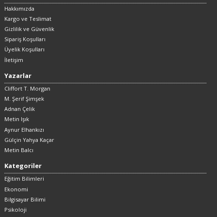
Hakkımızda
Kargo ve Teslimat
Gizlilik ve Güvenlik
Sipariş Koşulları
Üyelik Koşulları
İletişim
Yazarlar
Cliffort T. Morgan
M. Şerif Şimşek
Adnan Çelik
Metin Işık
Aynur Elhankızı
Gülçin Yahya Kaçar
Metin Balcı
Kategoriler
Eğitim Bilimleri
Ekonomi
Bilgisayar Bilimi
Psikoloji