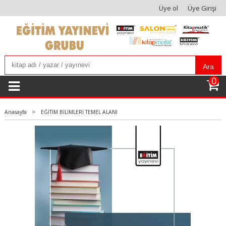
Üye ol
Üye Girişi
Ara
0
Anasayfa
>
EĞİTİM BİLİMLERİ TEMEL ALANI