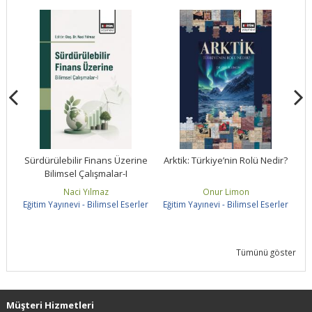
ne
Sürdürülebilir Finans Üzerine
Arktik: Türkiye’nin Rolü Nedir?
Bilimsel Çalışmalar-I
S
Naci Yılmaz
Onur Limon
ler
Eğitim Yayınevi - Bilimsel Eserler
Eğitim Yayınevi - Bilimsel Eserler
Eğ
Tümünü göster
Müşteri Hizmetleri